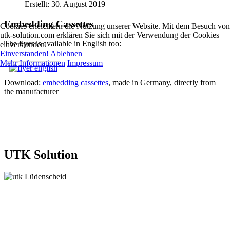
Erstellt: 30. August 2019
Embedding Cassettes
Cookies erleichtern die Nutzung unserer Website. Mit dem Besuch von
utk-solution.com erklären Sie sich mit der Verwendung der Cookies
The flyer is available in English too:
einverstanden.
Einverstanden!
Ablehnen
Mehr Informationen
Impressum
Download:
embedding cassettes
, made in Germany, directly from
the manufacturer
UTK Solution