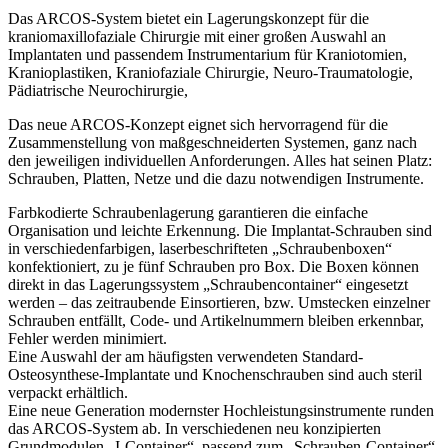
Das ARCOS-System bietet ein Lagerungskonzept für die
kraniomaxillofaziale Chirurgie mit einer großen Auswahl an
Implantaten und passendem Instrumentarium für Kraniotomien,
Kranioplastiken, Kraniofaziale Chirurgie, Neuro-Traumatologie,
Pädiatrische Neurochirurgie,
Das neue ARCOS-Konzept eignet sich hervorragend für die
Zusammenstellung von maßgeschneiderten Systemen, ganz nach
den jeweiligen individuellen Anforderungen. Alles hat seinen Platz:
Schrauben, Platten, Netze und die dazu notwendigen Instrumente.
Farbkodierte Schraubenlagerung garantieren die einfache
Organisation und leichte Erkennung. Die Implantat-Schrauben sind
in verschiedenfarbigen, laserbeschrifteten „Schraubenboxen“
konfektioniert, zu je fünf Schrauben pro Box. Die Boxen können
direkt in das Lagerungssystem „Schraubencontainer“ eingesetzt
werden – das zeitraubende Einsortieren, bzw. Umstecken einzelner
Schrauben entfällt, Code- und Artikelnummern bleiben erkennbar,
Fehler werden minimiert.
Eine Auswahl der am häufigsten verwendeten Standard-
Osteosynthese-Implantate und Knochenschrauben sind auch steril
verpackt erhältlich.
Eine neue Generation modernster Hochleistungsinstrumente runden
das ARCOS-System ab. In verschiedenen neu konzipierten
Grundmodulen „I-Container“, passend zum „Schrauben-Container“,