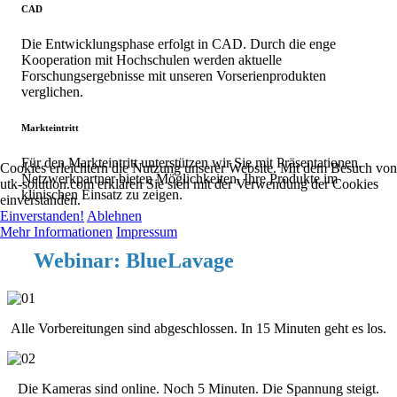
CAD
Die Entwicklungsphase erfolgt in CAD. Durch die enge
Kooperation mit Hochschulen werden aktuelle
Forschungsergebnisse mit unseren Vorserienprodukten
verglichen.
Markteintritt
Für den Markteintritt unterstützen wir Sie mit Präsentationen.
Cookies erleichtern die Nutzung unserer Website. Mit dem Besuch von
Netzwerkpartner bieten Möglichkeiten, Ihre Produkte im
utk-solution.com erklären Sie sich mit der Verwendung der Cookies
klinischen Einsatz zu zeigen.
einverstanden.
Einverstanden!
Ablehnen
Mehr Informationen
Impressum
Webinar: BlueLavage
Alle Vorbereitungen sind abgeschlossen. In 15 Minuten geht es los.
Die Kameras sind online. Noch 5 Minuten. Die Spannung steigt.